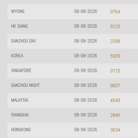
WYONG
06-08-2026
0764
HK SIANG
06-08-2026
9220
GANZHOU DAY
06-08-2026
3298
KOREA
06-08-2026
5929
SINGAPORE
05-08-2026
0715
GANZHOU NIGHT
06-08-2026
9837
MALAYSIA
06-08-2026
4549
SHANGHAI
06-08-2026
2846
HONGKONG
06-08-2026
3634