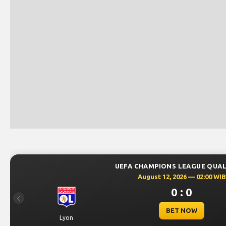
UEFA CHAMPIONS LEAGUE QUALIFIERS
August 12, 2026 — 02:00 WIB
0 : 0
Previous
BET NOW
Lyon