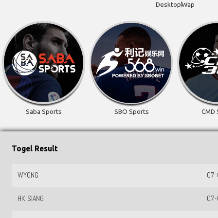
Desktop
Wap
Saba Sports
SBO Sports
CMD 
Togel Result
WYONG
07-
HK SIANG
07-