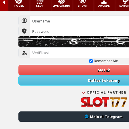
TOGEL
SLOT
LIVE CASINO
SPORT
ARCADE
SABU
Remember Me
Masuk
Daftar Sekarang
OFFICIAL PARTNER
Main di Telegram