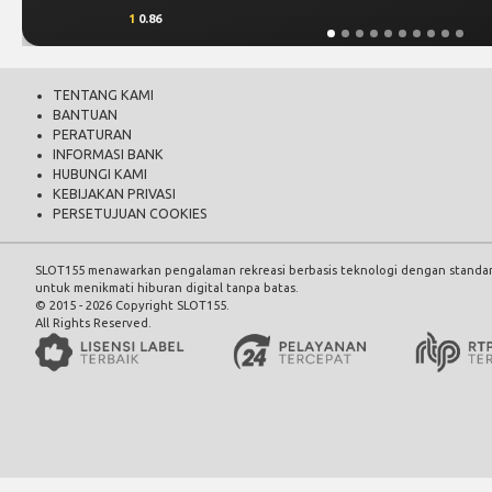
1
0.86
TENTANG KAMI
BANTUAN
PERATURAN
INFORMASI BANK
HUBUNGI KAMI
KEBIJAKAN PRIVASI
PERSETUJUAN COOKIES
SLOT155
menawarkan pengalaman rekreasi berbasis teknologi dengan standa
untuk menikmati hiburan digital tanpa batas.
© 2015 - 2026 Copyright SLOT155.
All Rights Reserved.