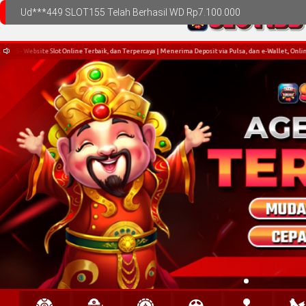
Ud***449 SLOT155 Telah Berhasil WD Rp7.100.000
5 - Website Slot Online Terbaik, dan Terpercaya | Menerima Deposit via Pulsa, dan e-Wallet, Online 24