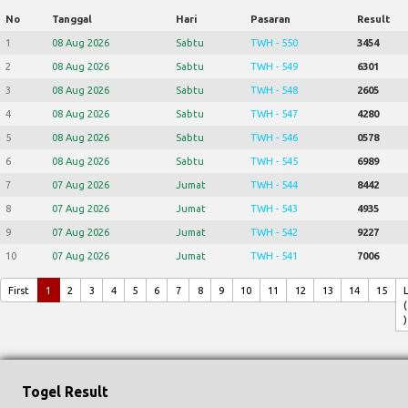
No
Tanggal
Hari
Pasaran
Result
1
08 Aug 2026
Sabtu
TWH - 550
3454
2
08 Aug 2026
Sabtu
TWH - 549
6301
3
08 Aug 2026
Sabtu
TWH - 548
2605
4
08 Aug 2026
Sabtu
TWH - 547
4280
5
08 Aug 2026
Sabtu
TWH - 546
0578
6
08 Aug 2026
Sabtu
TWH - 545
6989
7
07 Aug 2026
Jumat
TWH - 544
8442
8
07 Aug 2026
Jumat
TWH - 543
4935
9
07 Aug 2026
Jumat
TWH - 542
9227
10
07 Aug 2026
Jumat
TWH - 541
7006
First
1
2
3
4
5
6
7
8
9
10
11
12
13
14
15
(
)
Togel Result