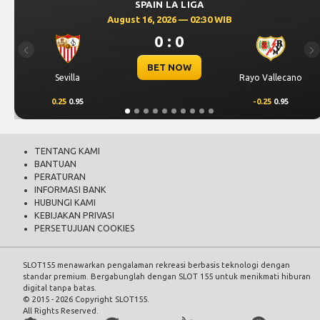
SPAIN LA LIGA
August 16, 2026 — 02:30 WIB
0 : 0
Previous
Ne
BET NOW
lla
Rayo Vallecano
Alaves
0.95
-0.25
0.95
0.00
0.6
TENTANG KAMI
BANTUAN
PERATURAN
INFORMASI BANK
HUBUNGI KAMI
KEBIJAKAN PRIVASI
PERSETUJUAN COOKIES
SLOT155
menawarkan pengalaman rekreasi berbasis teknologi dengan
standar premium. Bergabunglah dengan SLOT 155 untuk menikmati hiburan
digital tanpa batas.
© 2015 - 2026 Copyright SLOT155.
All Rights Reserved.