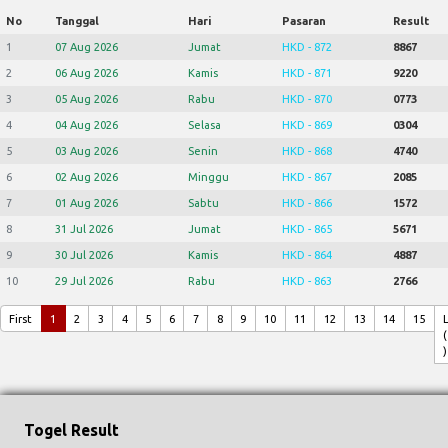
No
Tanggal
Hari
Pasaran
Result
1
07 Aug 2026
Jumat
HKD - 872
8867
2
06 Aug 2026
Kamis
HKD - 871
9220
3
05 Aug 2026
Rabu
HKD - 870
0773
4
04 Aug 2026
Selasa
HKD - 869
0304
5
03 Aug 2026
Senin
HKD - 868
4740
6
02 Aug 2026
Minggu
HKD - 867
2085
7
01 Aug 2026
Sabtu
HKD - 866
1572
8
31 Jul 2026
Jumat
HKD - 865
5671
9
30 Jul 2026
Kamis
HKD - 864
4887
10
29 Jul 2026
Rabu
HKD - 863
2766
First
1
2
3
4
5
6
7
8
9
10
11
12
13
14
15
(
)
Togel Result