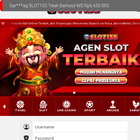
Sar***ag SLOT155 Telah Berhasil WD Rp6.650.000
55 - Website Slot Online Terbaik, dan Terpercaya | Menerima Deposit via Pulsa, dan e-Wallet, Online 2
TOGEL
SLOT
LIVE CASINO
SPORT
ARCADE
SABU